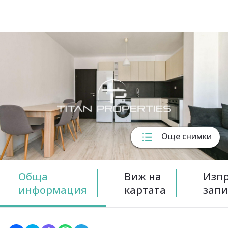
Още снимки
Обща
Виж на
Изп
информация
картата
запи