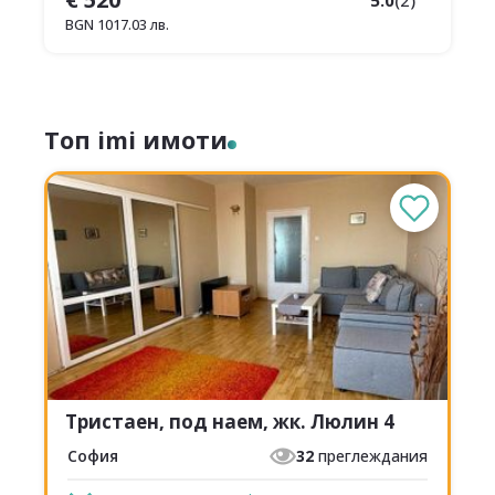
5.0
(
2
)
BGN
1017.03
лв.
Топ imi имоти
Тристаен, под наем, жк. Люлин 4
София
32
преглеждания