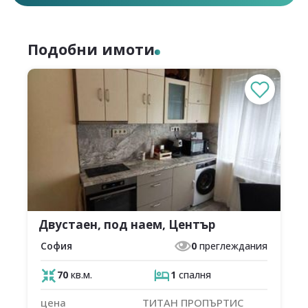
Подобни имоти
Двустаен, под наем, Център
София
0
преглеждания
70
кв.м.
1
спалня
цена
ТИТАН ПРОПЪРТИС