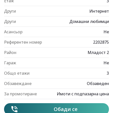
Етаж
3
Други
Интернет
Други
Домашни любимци
Асансьор
Не
Референтен номер
2202875
Район
Младост 2
Гараж
Не
Общо етажи
3
Обзавеждане
Обзаведен
За промотиране
Имоти с подпазарна цена
Обади се