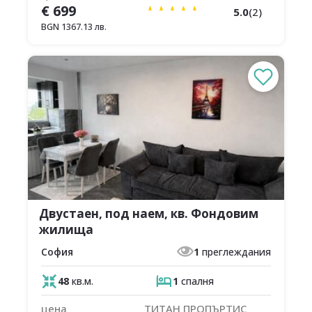
€
699
5.0
(
2
)
BGN
1367.13
лв.
Двустаен, под наем, кв. Фондовим
жилища
София
1
преглеждания
48
кв.м.
1
спалня
цена
ТИТАН ПРОПЪРТИС