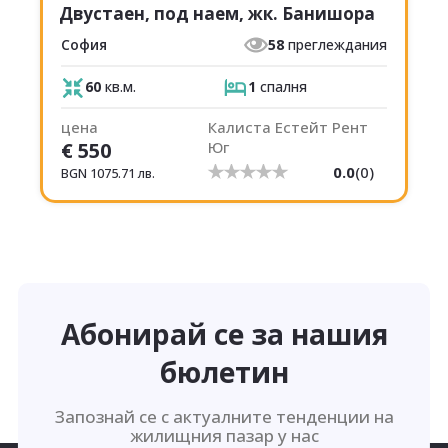
Двустаен, под наем, жк. Банишора
София
58
преглеждания
60
кв.м.
1
спалня
цена
Калиста Естейт Рент
€
550
Юг
0.0
(
0
)
BGN
1075.71
лв.
Абонирай се за нашия
бюлетин
Запознай се с актуалните тенденции на
жилищния пазар у нас