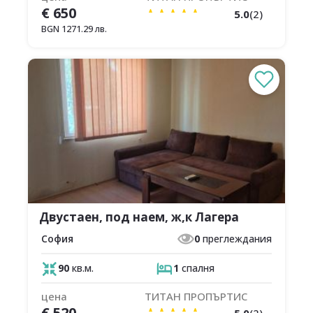
€
650
5.0
(
2
)
BGN
1271.29
лв.
Двустаен, под наем, ж,к Лагера
София
0
преглеждания
90
кв.м.
1
спалня
цена
ТИТАН ПРОПЪРТИС
€
520