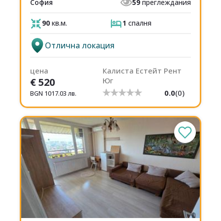
София
59
преглеждания
90
кв.м.
1
спалня
Отлична локация
цена
Калиста Естейт Рент
€
520
Юг
0.0
(
0
)
BGN
1017.03
лв.