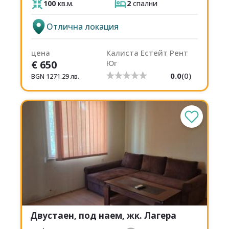
100
кв.м.
2
спални
Отлична локация
цена
Калиста Естейт Рент
€
650
Юг
0.0
(
0
)
BGN
1271.29
лв.
Двустаен, под наем, жк. Лагера