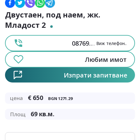
Двустаен, под наем, жк.
Младост 2
08769
....
Виж телефон
..
Любим имот
Изпрати запитване
€
650
цена
BGN
1271.29
69
кв.м.
Площ