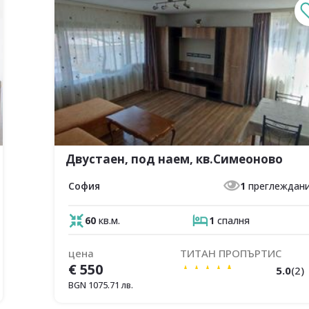
Двустаен, под наем, кв.Симеоново
София
1
преглеждан
60
кв.м.
1
спалня
цена
ТИТАН ПРОПЪРТИС
€
550
5.0
(
2
)
BGN
1075.71
лв.