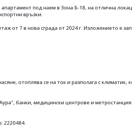
н апартамент под наем в Зона Б-18, на отлична локац
нспортни връзки.
таж от 7 в нова сграда от 2024 г. Изложението е за
асяне, отоплява се на ток и разполага с климатик, 
"Аура", банки, медицински центрове и метростанция
: 2220484.