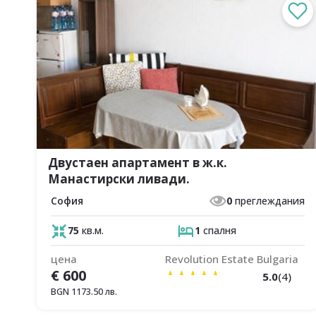
Двустаен апартамент в ж.к.
Манастирски ливади.
София
0
преглеждания
75
кв.м.
1
спалня
цена
Revolution Estate Bulgaria
€
600
5.0
(
4
)
BGN
1173.50
лв.