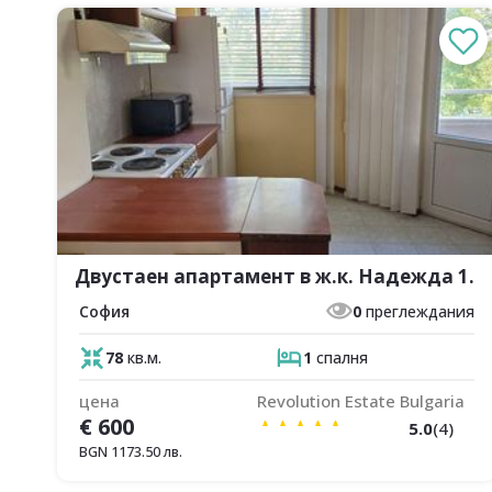
Двустаен апартамент в ж.к. Надежда 1.
София
0
преглеждания
78
кв.м.
1
спалня
цена
Revolution Estate Bulgaria
€
600
5.0
(
4
)
BGN
1173.50
лв.