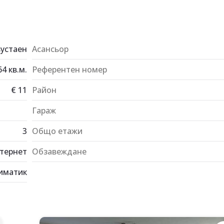
устаен
Асансьор
64
кв.м.
Референтен номер
€
11
Район
Гараж
3
Общо етажи
тернет
Обзавеждане
иматик