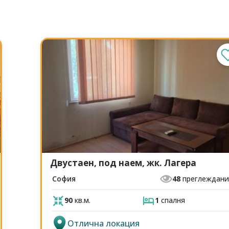
Двустаен, под наем, жк. Лагера
София
48
преглеждан
90
кв.м.
1
спалня
Отлична локация