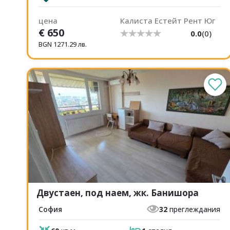
цена
Калиста Естейт Рент Юг
€
650
0.0
(
0
)
BGN
1271.29
лв.
Двустаен, под наем, жк. Банишора
София
32
преглеждания