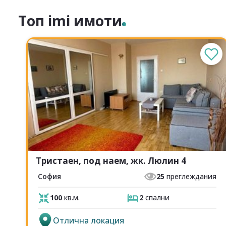
Топ imi имоти
Тристаен, под наем, жк. Люлин 4
София
25
преглеждания
100
кв.м.
2
спални
Отлична локация