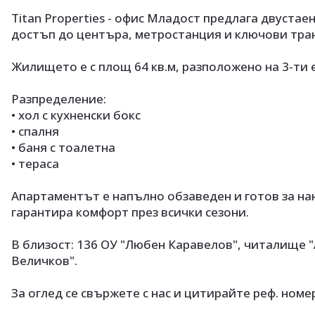
Titan Properties - офис Младост предлага двустае
достъп до центъра, метростанция и ключови тра
Жилището е с площ 64 кв.м, разположено на 3-ти е
Разпределение:
• хол с кухненски бокс
• спалня
• баня с тоалетна
• тераса
Апартаментът е напълно обзаведен и готов за нан
гарантира комфорт през всички сезони.
В близост: 136 ОУ "Любен Каравелов", читалище 
Величков".
За оглед се свържете с нас и цитирайте реф. номер