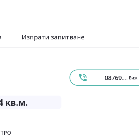
а
Изпрати запитване
08769
....
Виж 
4
кв.м.
ЕТРО