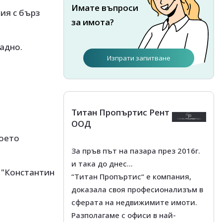
Имате въпроси
ия с бърз
за имота?
падно.
Изпрати запитване
Титан Пропъртис Рент
ООД
което
За пръв път на пазара през 2016г.
и така до днес…
 "Константин
“Титан Пропъртис“ е компания,
доказала своя професионализъм в
сферата на недвижимите имоти.
Разполагаме с офиси в най-