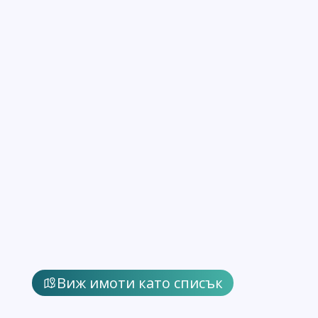
Виж имоти като списък