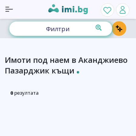
Филтри
Имоти под наем в Аканджиево
Пазарджик къщи
0
резултата