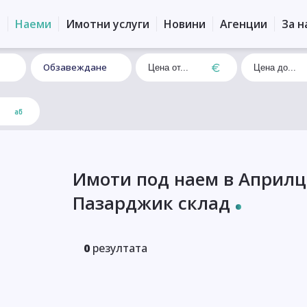
и
Наеми
Имотни услуги
Новини
Агенции
За н
Обзавеждане
Имоти под наем в Април
Пазарджик склад
0
резултата