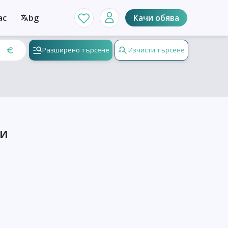
ас
bg
Качи обява
Разширено търсене
Изчисти търсене
ци