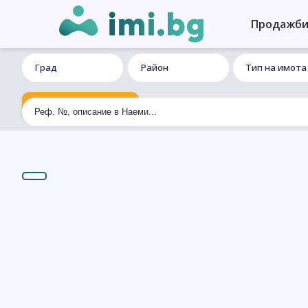
Продажб
Град
Район
Тип на имота
Ексклузивно търсене