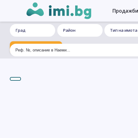
Продажб
Град
Район
Тип на имота
Ексклузивно търсене