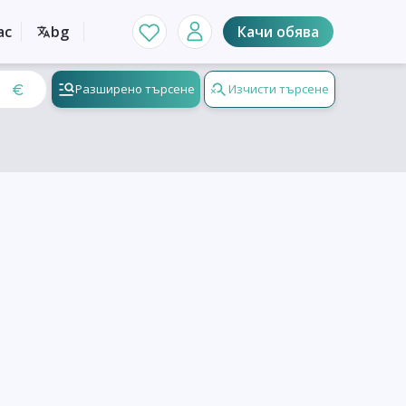
ас
bg
Качи обява
Разширено търсене
Изчисти търсене