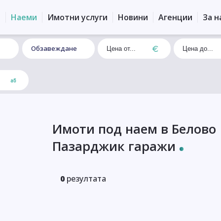
и
Наеми
Имотни услуги
Новини
Агенции
За н
Обзавеждане
Имоти под наем в Белово
Пазарджик гаражи
0
резултата