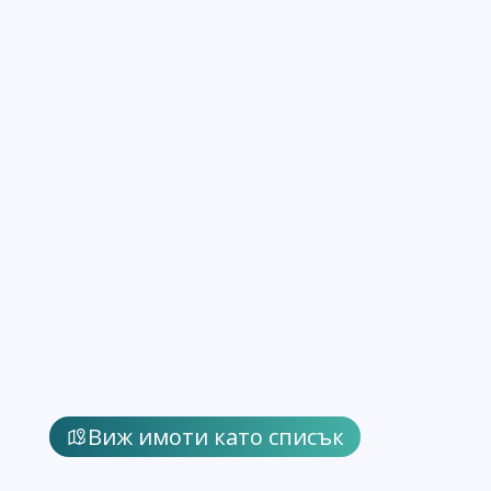
Виж имоти като списък