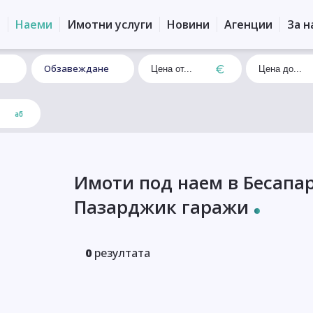
и
Наеми
Имотни услуги
Новини
Агенции
За н
Обзавеждане
Имоти под наем в Бесапа
Пазарджик гаражи
0
резултата