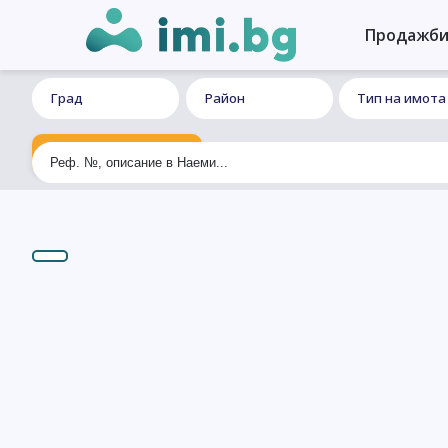
Продажб
Град
Район
Тип на имота
Ексклузивно търсене