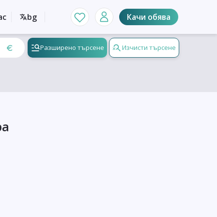
ас
bg
Качи обява
Разширено търсене
Изчисти търсене
ра