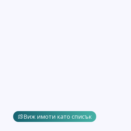
Виж имоти като списък