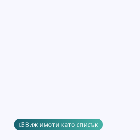
Виж имоти като списък