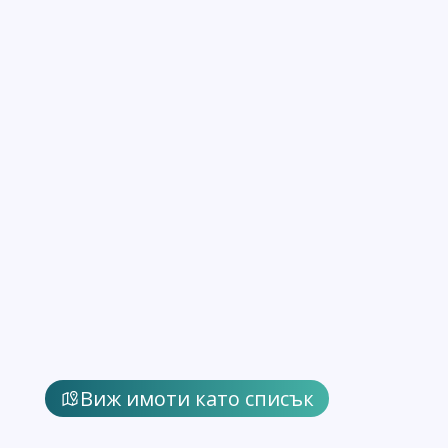
Виж имоти като списък