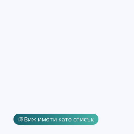
Виж имоти като списък