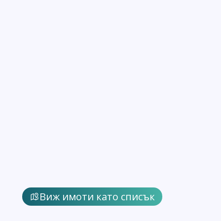
Виж имоти като списък