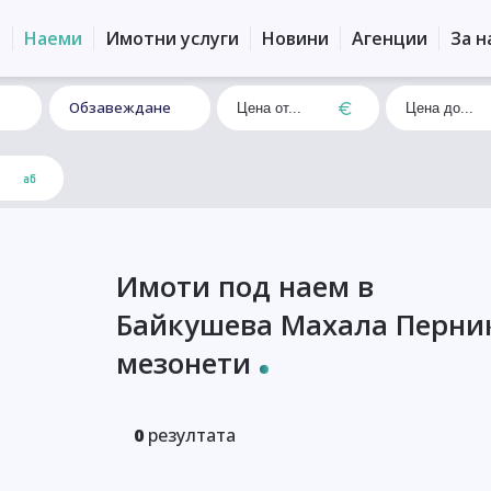
и
Наеми
Имотни услуги
Новини
Агенции
За н
Обзавеждане
Имоти под наем в
Байкушева Махала Перни
мезонети
0
резултата