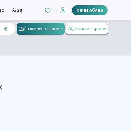
ас
bg
Качи обява
Разширено търсене
Изчисти търсене
к