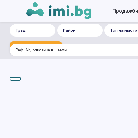
Продажб
Град
Район
Тип на имота
Ексклузивно търсене