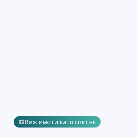
Виж имоти като списък