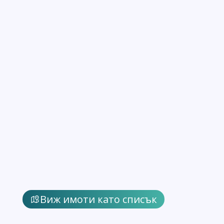
Виж имоти като списък