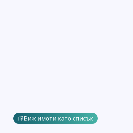
Виж имоти като списък