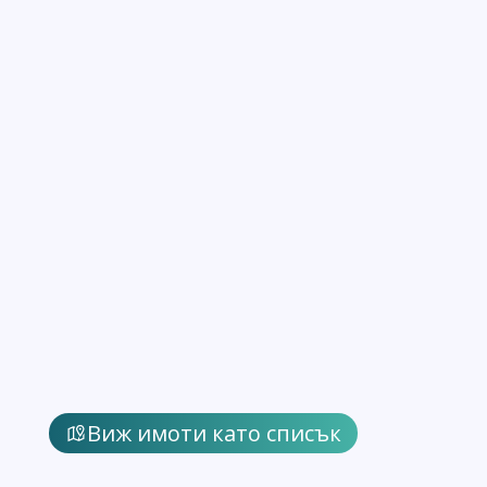
Виж имоти като списък