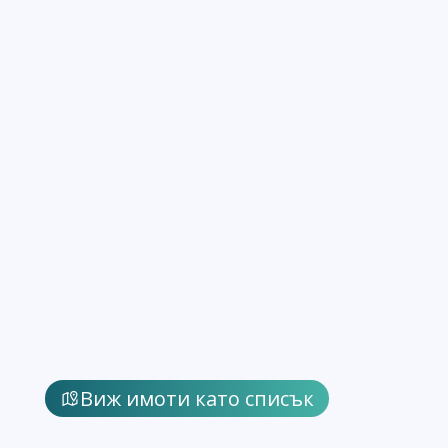
Виж имоти като списък