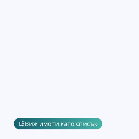
Виж имоти като списък