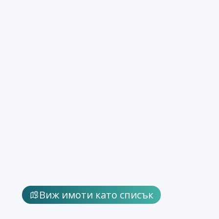
Виж имоти като списък