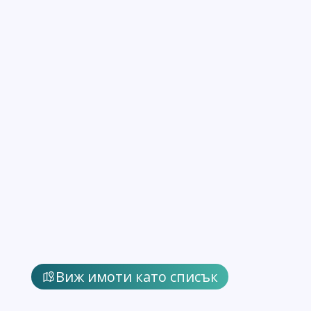
Виж имоти като списък