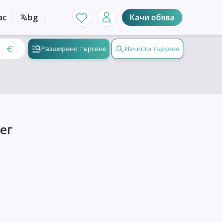
ас
bg
Качи обява
Разширено търсене
Изчисти търсене
ег