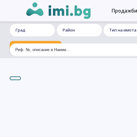
Продажб
Град
Район
Тип на имота
Ексклузивно търсене