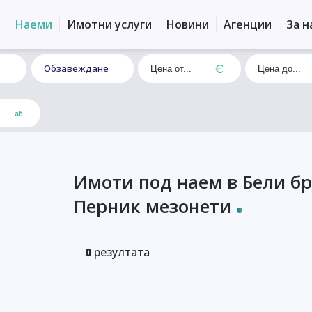
и
Наеми
Имотни услуги
Новини
Агенции
За н
Обзавеждане
Имоти под наем в Бели бр
Перник мезонети
0
резултата