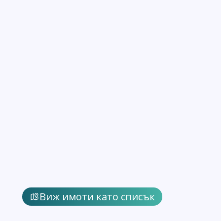
Виж имоти като списък