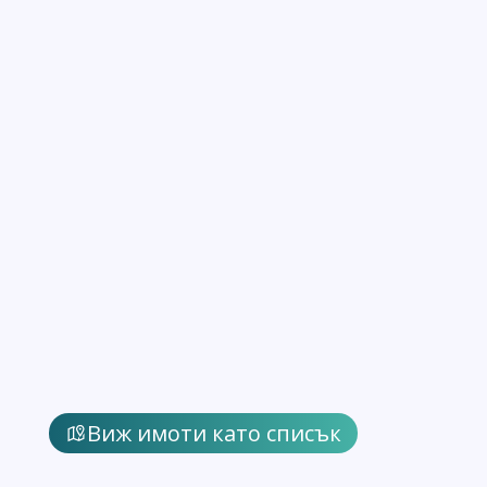
Виж имоти като списък