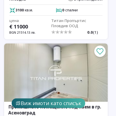
3100
кв.м.
0
спални
цена
Титан Пропъртис
€
11000
Пловдив ООД
0.0
(
1
)
BGN
21514.13
лв.
Виж имоти като списък
Промишлено помещение под наем в гр.
Асеновград