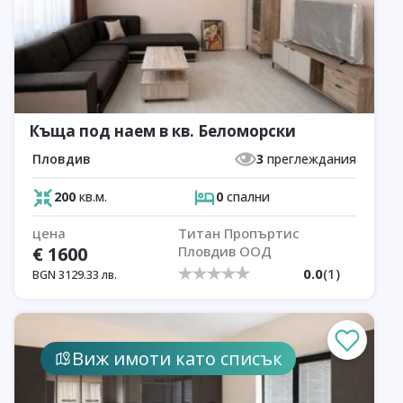
Къща под наем в кв. Беломорски
Пловдив
3
преглеждания
200
кв.м.
0
спални
цена
Титан Пропъртис
€
1600
Пловдив ООД
0.0
(
1
)
BGN
3129.33
лв.
Виж имоти като списък