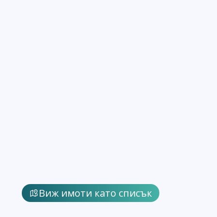
Виж имоти като списък