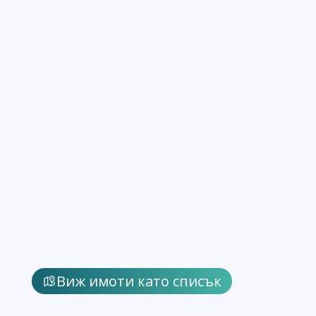
Виж имоти като списък