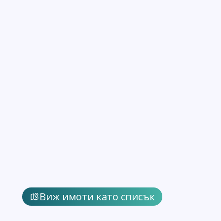
Виж имоти като списък