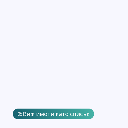
Виж имоти като списък