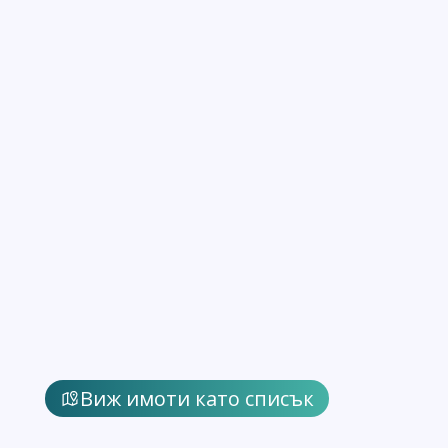
Виж имоти като списък