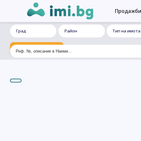
Продажб
Град
Район
Тип на имота
Ексклузивно търсене