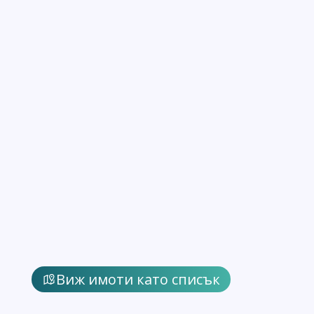
Виж имоти като списък