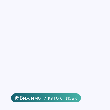
Виж имоти като списък