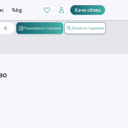
ас
bg
Качи обява
Разширено търсене
Изчисти търсене
во