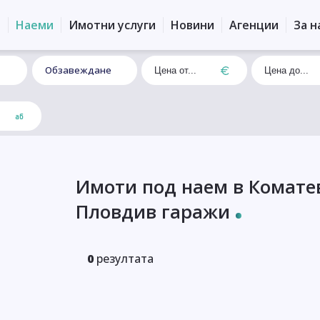
и
Наеми
Имотни услуги
Новини
Агенции
За н
Обзавеждане
Имоти под наем в Комате
Пловдив гаражи
0
резултата