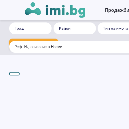
Продажб
Град
Район
Тип на имота
Ексклузивно търсене