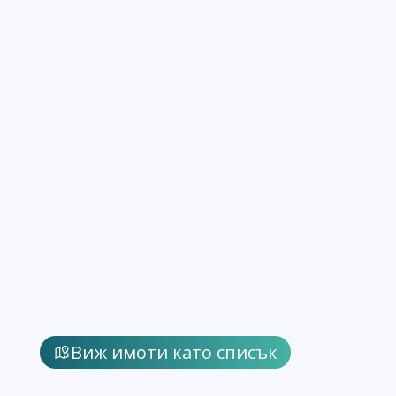
Виж имоти като списък