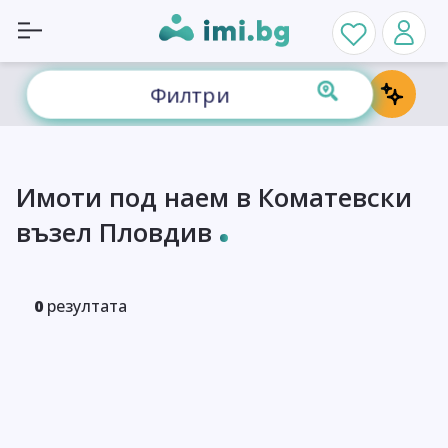
Филтри
Имоти под наем в Коматевски
възел Пловдив
0
резултата