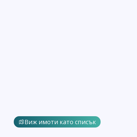
Виж имоти като списък