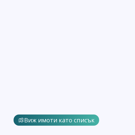
Виж имоти като списък