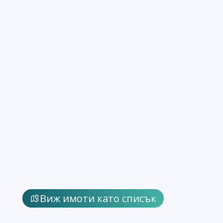
Виж имоти като списък