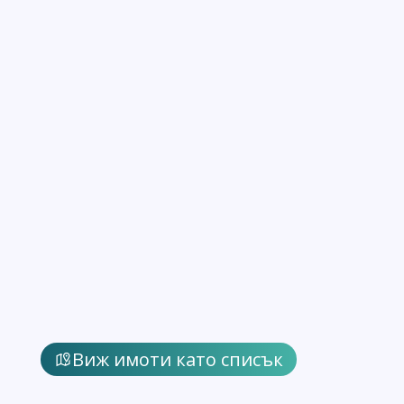
Виж имоти като списък