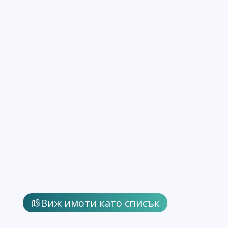
Виж имоти като списък