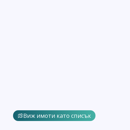
Виж имоти като списък