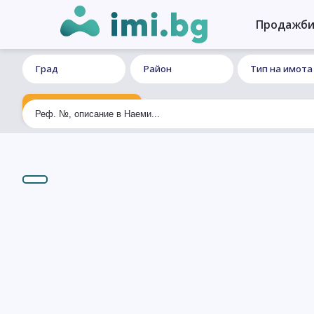
Продажб
Град
Район
Тип на имота
Ексклузивно търсене