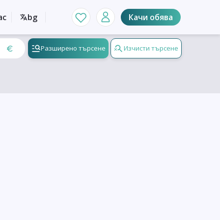
ас
bg
Качи обява
Разширено търсене
Изчисти търсене