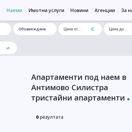
и
Наеми
Имотни услуги
Новини
Агенции
За н
Обзавеждане
Апартаменти под наем в
Антимово Силистра
тристайни апартаменти
0
резултата