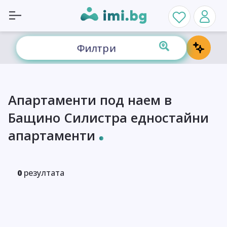
Филтри
Апартаменти под наем в
Бащино Силистра едностайни
апартаменти
0
резултата