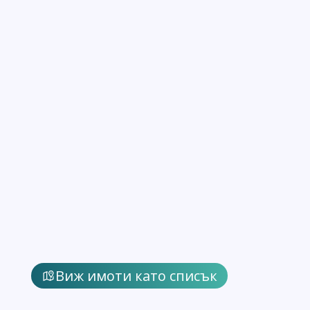
Виж имоти като списък