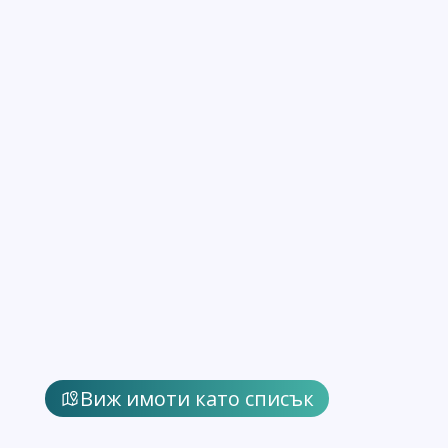
Виж имоти като списък