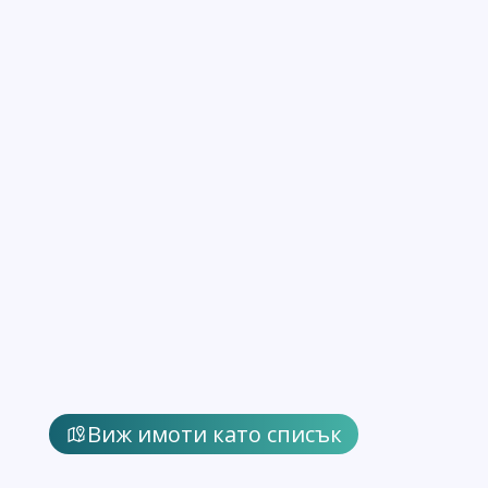
Виж имоти като списък