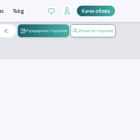
ас
bg
Качи обява
Разширено търсене
Изчисти търсене