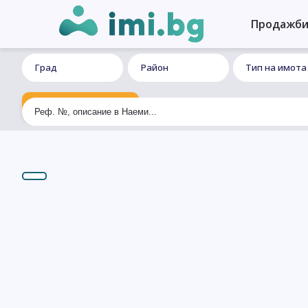
Продажб
Град
Район
Тип на имота
Ексклузивно търсене