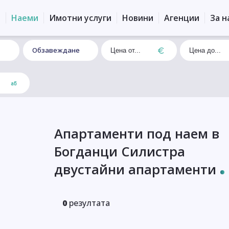
и
Наеми
Имотни услуги
Новини
Агенции
За н
Обзавеждане
Апартаменти под наем в
Богданци Силистра
двустайни апартаменти
0
резултата