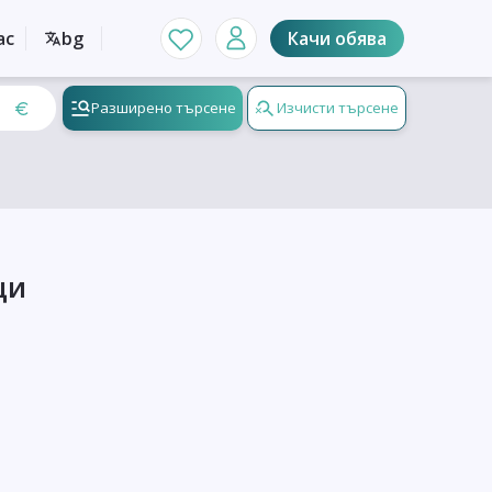
ас
bg
Качи обява
Разширено търсене
Изчисти търсене
ци