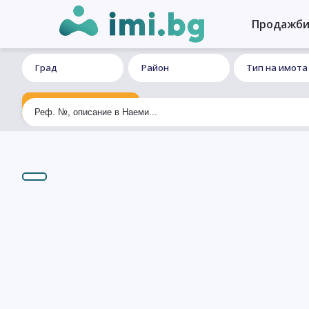
Продажб
Град
Район
Тип на имота
Ексклузивно търсене