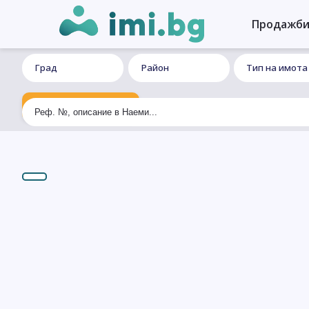
Продажб
Град
Район
Тип на имота
Ексклузивно търсене