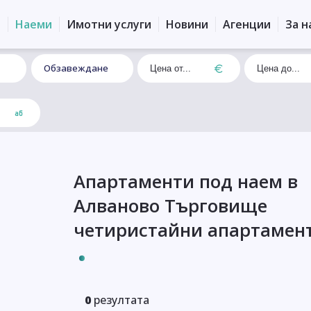
и
Наеми
Имотни услуги
Новини
Агенции
За н
Обзавеждане
Апартаменти под наем в
Алваново Търговище
четиристайни апартамен
0
резултата