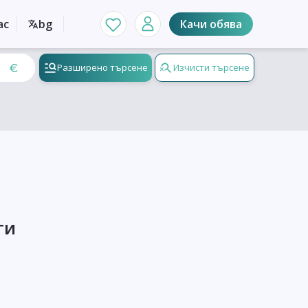
ас
bg
Качи обява
Разширено търсене
Изчисти търсене
ти