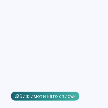
Виж имоти като списък